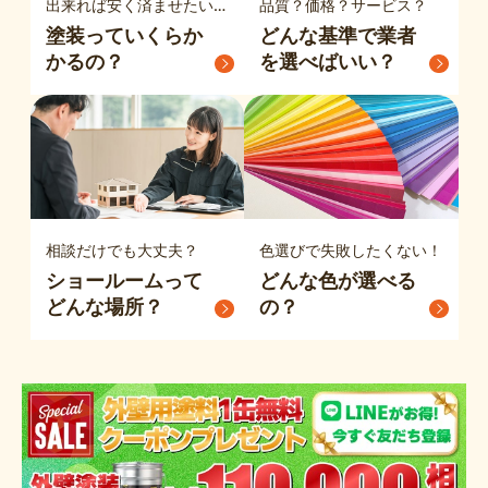
出来れば安く済ませたい…
品質？価格？サービス？
塗装って
いくらか
どんな基準で
業者
かるの？
を選べばいい？
相談だけでも大丈夫？
色選びで失敗したくない！
ショールームって
どんな色が選べる
どんな場所？
の？