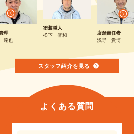
塗装職人
管理
店舗責任者
松下 智和
 達也
浅野 貴博
スタッフ紹介を見る
よくある質問