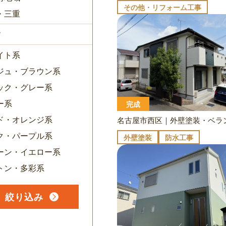
その他・リフォーム工事
・三重
す
イト系
ジュ・ブラウン系
ック・グレー系
ー系
完成
ド・オレンジ系
ク・パープル系
外壁塗装
防水工事
ーン・イエロー系
トン・多彩系
絞り込み