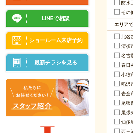
防水
その
LINEで相談
エリア
北名
ショールーム来店予約
清須
名古
最新チラシを見る
春日
小牧
稲沢
岩倉
尾張
尾張
知多
西三