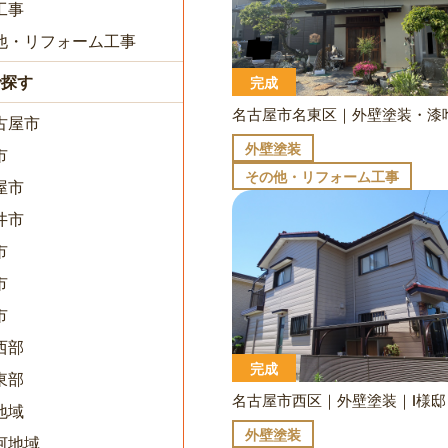
工事
他・リフォーム工事
で探す
完成
古屋市
外壁塗装
市
その他・リフォーム工事
屋市
井市
市
市
市
西部
完成
東部
名古屋市西区｜外壁塗装｜I様邸
地域
外壁塗装
河地域