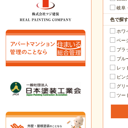
岐阜
色で探
ホワ
ベー
ブラ
ブル
レッ
ピン
グリ
ツー