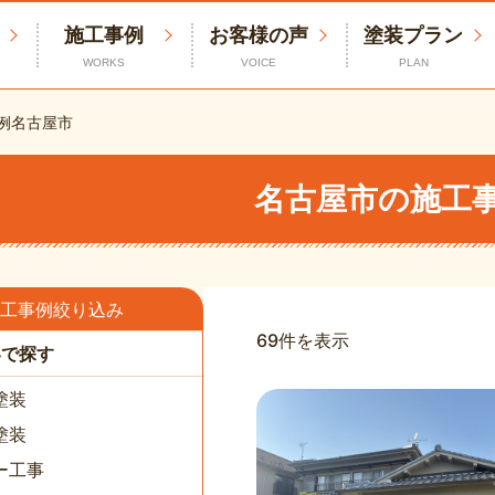
施工事例
お客様の声
塗装プラン
WORKS
VOICE
PLAN
例
名古屋市
名古屋市の施工
工事例絞り込み
69件を表示
容で探す
塗装
塗装
ー工事