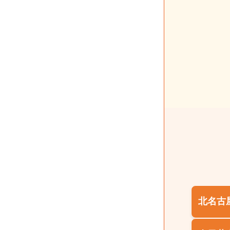
投
稿
の
ペ
ー
ジ
送
り
北名古