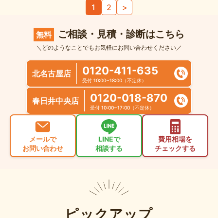
投
1
2
>
稿
の
ご相談・見積・診断はこちら
無料
ペ
＼どのようなことでもお気軽にお問い合わせください／
ー
ジ
0120-411-635
北名古屋店
送
受付 10:00~18:00（不定休）
り
0120-018-870
春日井中央店
受付 10:00~17:00（不定休）
メールで
LINEで
費用相場を
お問い合わせ
相談する
チェックする
ピックアップ