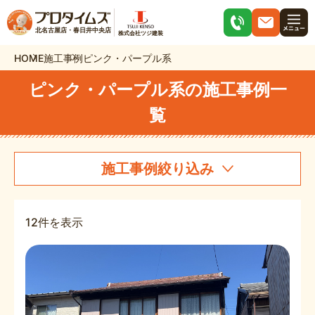
北名古屋店・春日井中央店
株式会社ツジ建装
HOME
施工事例
ピンク・パープル系
ピンク・パープル系の施工事例一
覧
施工事例絞り込み
12件を表示