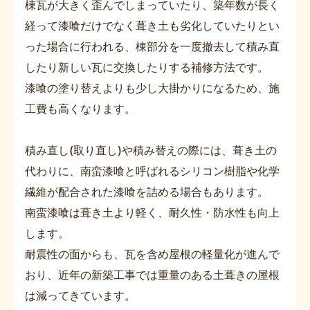
棟瓦が大きく歪んでしまっていたり、築年数が長く
経って漆喰だけでなく葺き土も劣化していたりとい
った場合に行われる、棟部分を一度撤去して積み直
したり新しい瓦に交換したりする補修方法です。
漆喰の塗り替えよりも少し大掛かりになるため、施
工費も高くなります。
積み直し(取り直し)や積み替えの際には、葺き土の
代わりに、南蛮漆喰と呼ばれるシリコン樹脂や化学
繊維が配合された漆喰を詰める場合もあります。
南蛮漆喰は葺き土より軽く、耐久性・防水性も向上
します。
耐震性の面からも、瓦を含め屋根の軽量化が進んで
おり、近年の新築工事では重量のある土葺きの屋根
は減ってきています。