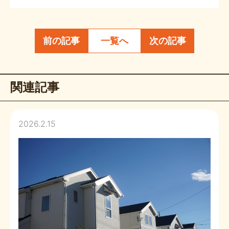
s
t
a
前の記事
一覧へ
次の記事
g
r
a
関連記事
m
2026.2.15