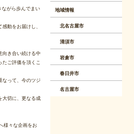
きながら歩んでまい
地域情報
北名古屋市
て感動をお届けし、
清須市
意向き合い続ける中
岩倉市
ったご評価を頂くこ
春日井市
重なって、今のツジ
名古屋市
を大切に、更なる成
へ様々な企画をお