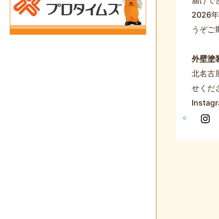
202
うぞご
外壁塗
北名古
せくだ
Insta
In
s
t
a
g
r
a