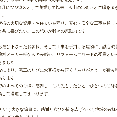
1年1月にツジ塗装として創業して以来、沢山の出会いとご縁を頂
た。
皆様の大切な資産・お住まいを守り、安心・安全な工事を通し
と共に喜びたい。この想いが我々の原動力です。
お選び下さったお客様、そして工事を手掛ける建物に、誠心誠
塗料メーカー様からの表彰や、リフォームアワードの受賞とい
きました。
なにより、完工のたびにお客様から頂く「ありがとう」が積み
あります。
でのすべてのご縁に感謝し、この先もまたひとつひとつのご縁
指して邁進してまいります。
年という大きな節目に、感謝と喜びの輪を広げるべく地域の皆様
きればと考えております。