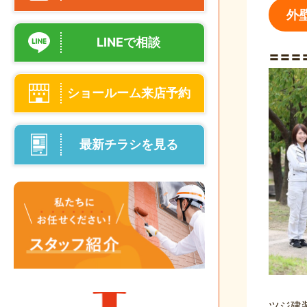
外
LINEで相談
〓〓〓
ショールーム来店予約
最新チラシを見る
ツジ建