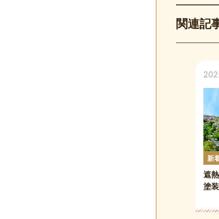
m
関連記
2025
新
遮熱
塗装