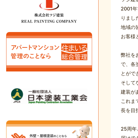
200
りまし
地域の
お客様
弊社を
で、各
とがで
そして
建装が
これま
長を目
25周
届けで