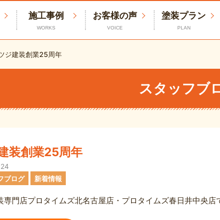
施工事例
お客様の声
塗装プラン
WORKS
VOICE
PLAN
ツジ建装創業25周年
スタッフブ
建装創業25周年
.24
フブログ
新着情報
装専門店プロタイムズ北名古屋店・プロタイムズ春日井中央店