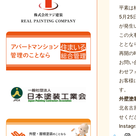
平素は
5月2
が発生
この火
ととな
再開の
お問い
わせフ
お客様
す。
外壁塗
北名古
せくだ
Insta
In