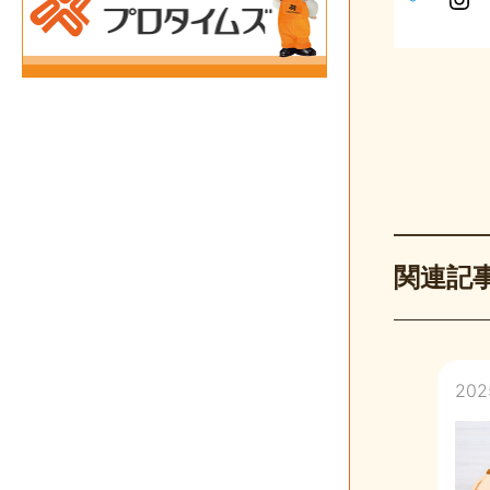
s
t
a
g
r
a
m
関連記
202