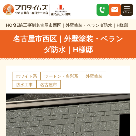
北名古屋店・春日井中央店
株式会社ツジ建装
HOME
施工事例
名古屋市西区｜外壁塗装・ベランダ防水｜H様邸
名古屋市西区｜外壁塗装・ベラン
ダ防水｜H様邸
ホワイト系
ツートン・多彩系
外壁塗装
防水工事
名古屋市