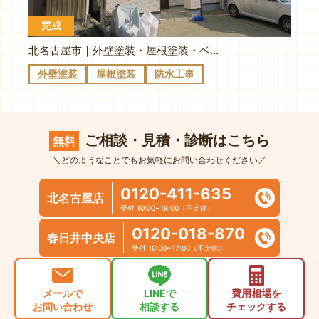
完成
北名古屋市｜外壁塗装・屋根塗装・ベランダ防水｜T様邸
外壁塗装
屋根塗装
防水工事
ご相談・見積・診断はこちら
無料
＼どのようなことでもお気軽にお問い合わせください／
0120-411-635
北名古屋店
受付 10:00~18:00（不定休）
0120-018-870
春日井中央店
受付 10:00~17:00（不定休）
メールで
LINEで
費用相場を
お問い合わせ
相談する
チェックする