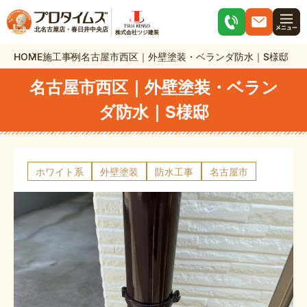
北名古屋店・春日井中央店
株式会社ツジ建装
HOME
施工事例
名古屋市西区｜外壁塗装・ベランダ防水｜S様邸
名古屋市西区｜外壁塗装・ベラン
ダ防水｜S様邸
ホワイト系
外壁塗装
防水工事
名古屋市