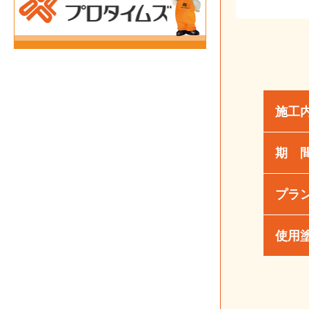
施工
期 
プラ
使用