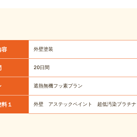
外壁塗装
内容
20日間
間
遮熱無機フッ素プラン
ン
外壁 アステックペイント 超低汚染プラチナリフ
塗料１