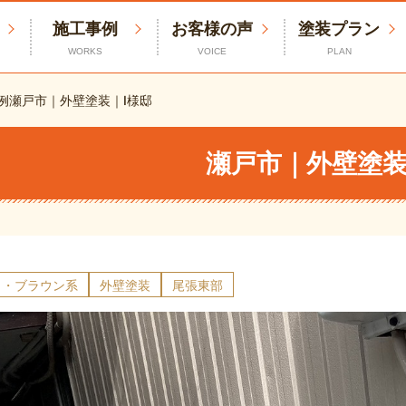
施工事例
お客様の声
塗装プラン
WORKS
VOICE
PLAN
例
瀬戸市｜外壁塗装｜I様邸
瀬戸市｜外壁塗装
ュ・ブラウン系
外壁塗装
尾張東部