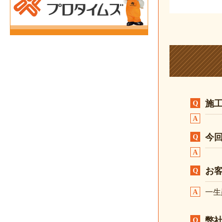
施
今
お
一生
弊