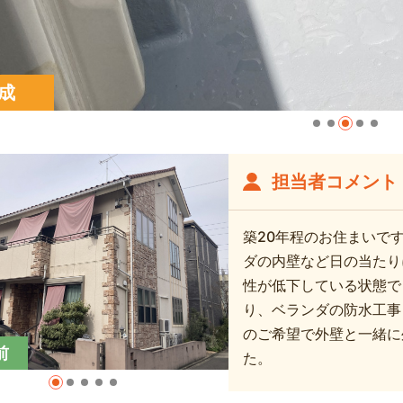
成
担当者コメント
築20年程のお住まいで
ダの内壁など日の当たり
性が低下している状態で
り、ベランダの防水工事
のご希望で外壁と一緒に
前
た。