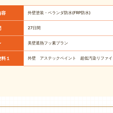
外壁塗装・ベランダ防水(FRP防水)
内容
27日間
間
美壁遮熱フッ素プラン
ン
外壁 アステックペイント 超低汚染リファイン1
塗料１