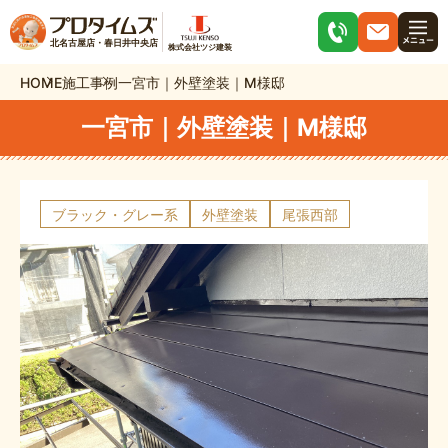
北名古屋店・春日井中央店
株式会社ツジ建装
HOME
施工事例
一宮市｜外壁塗装｜M様邸
一宮市｜外壁塗装｜M様邸
ブラック・グレー系
外壁塗装
尾張西部