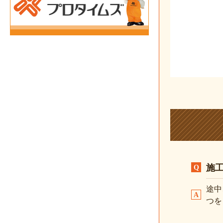
施
途中
つを