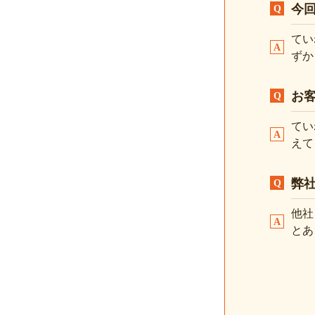
今
てい
ずか
お
てい
えて
弊
他社
とあ