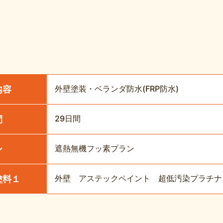
外壁塗装・ベランダ防水(FRP防水)
内容
29日間
間
遮熱無機フッ素プラン
ン
外壁 アステックペイント 超低汚染プラチナリフ
塗料１