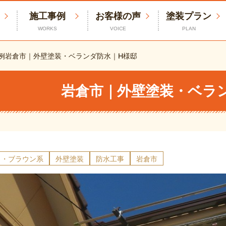
施工事例
お客様の声
塗装プラン
WORKS
VOICE
PLAN
例
岩倉市｜外壁塗装・ベランダ防水｜H様邸
岩倉市｜外壁塗装・ベラ
ュ・ブラウン系
外壁塗装
防水工事
岩倉市