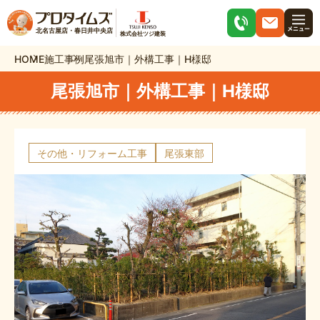
北名古屋店・春日井中央店
株式会社ツジ建装
HOME
施工事例
尾張旭市｜外構工事｜H様邸
尾張旭市｜外構工事｜H様邸
その他・リフォーム工事
尾張東部