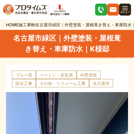
北名古屋店・春日井中央店
株式会社ツジ建装
HOME
施工事例
名古屋市緑区｜外壁塗装・屋根葺き替え・車庫防水
名古屋市緑区｜外壁塗装・屋根葺
き替え・車庫防水｜K様邸
ブルー系
ツートン・多彩系
外壁塗装
防水工事
その他・リフォーム工事
名古屋市