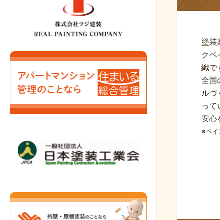
塗装
クペ
織で
全国
ルづ
って
安心
※ペイ