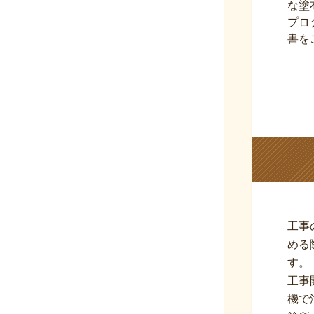
な塗
プロ
書を
工事
める
す。
工事
機で