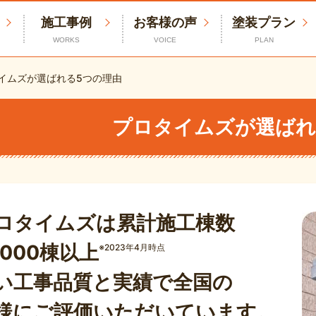
施工事例
お客様の声
塗装プラン
WORKS
VOICE
PLAN
イムズが選ばれる5つの理由
プロタイムズが
選ばれ
ロタイムズは累計施工棟数
0000棟以上
※2023年4月時点
い工事品質と実績で全国の
様にご評価いただいています。