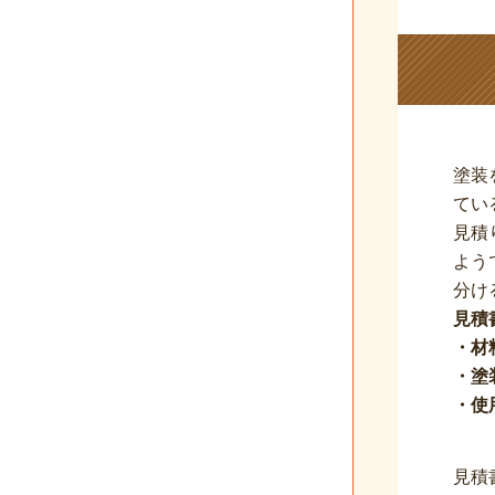
塗装
てい
見積
よう
分け
見積
・材
・塗
・使
見積