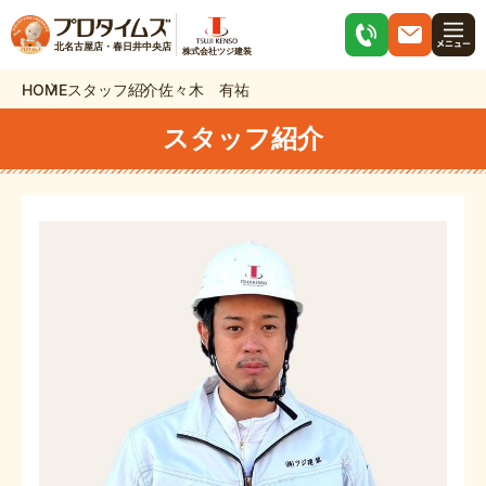
北名古屋店・春日井中央店
株式会社ツジ建装
HOME
スタッフ紹介
佐々木 有祐
スタッフ紹介