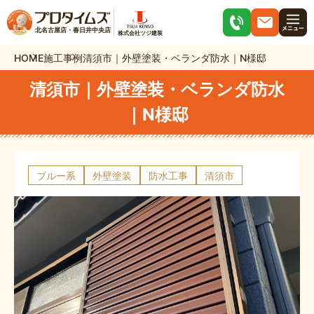
北名古屋店・春日井中央店
株式会社ツジ建装
HOME
施工事例
清須市｜外壁塗装・ベランダ防水｜N様邸
清須市｜外壁塗装・ベランダ防水
｜N様邸
ブルー系
外壁塗装
防水工事
清須市