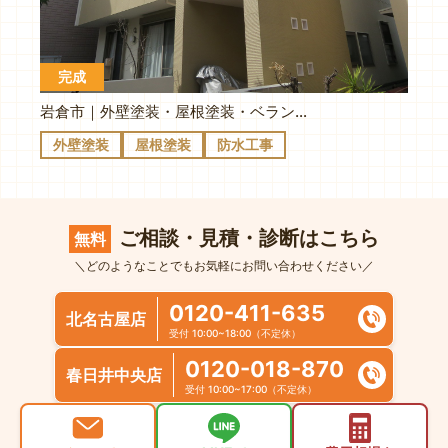
完成
岩倉市｜外壁塗装・屋根塗装・ベランダ防水｜T様邸
外壁塗装
屋根塗装
防水工事
ご相談・見積・診断はこちら
無料
＼どのようなことでもお気軽にお問い合わせください／
0120-411-635
北名古屋店
受付 10:00~18:00（不定休）
0120-018-870
春日井中央店
受付 10:00~17:00（不定休）