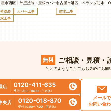
名古屋市西区｜外壁塗装・屋根カバー・ベランダ防水｜K様邸
名古屋市港区｜ベランダ防水｜
外壁塗装
カバー工事
防水工事
防水工事
ご相談・見積・
無料
＼どのようなことでもお気軽にお問
0120-411-635
屋店
受付 10:00~18:00（不定休）
メールで
0120-018-870
中央店
お問い合わ
受付 10:00~17:00（不定休）