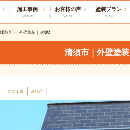
施工事例
お客様の声
塗装プラン
WORKS
VOICE
PLAN
例
清須市｜外壁塗装｜K様邸
清須市｜外壁塗装
装
防水工事
清須市