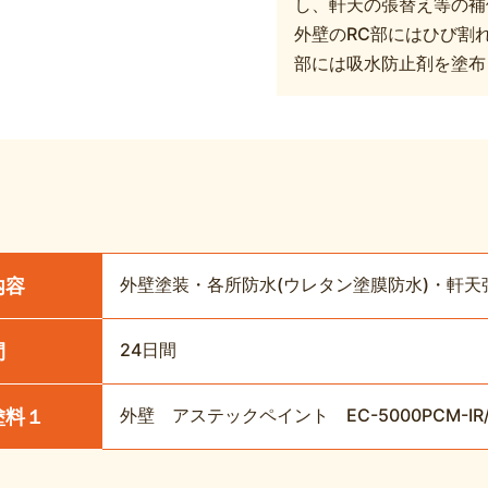
し、軒天の張替え等の補
外壁のRC部にはひび割
部には吸水防止剤を塗布
外壁塗装・各所防水(ウレタン塗膜防水)・軒天
内容
24日間
間
外壁 アステックペイント EC-5000PCM-
塗料１